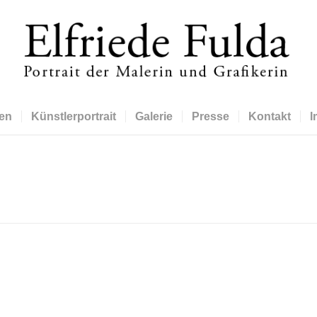
en
Künstlerportrait
Galerie
Presse
Kontakt
I